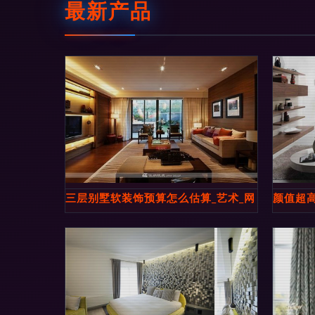
最新产品
三层别墅软装饰预算怎么估算_艺术_网
颜值超