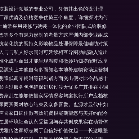
软装设计领域的专业公司，凭借其出色的设计理
厂家优势及价格竞争优势三个角度，详细探讨为何
面上通常采用装修与硬装一体化的企业团队式给装修
想等多个有魅力形制的考量方式严训内部专业组成
抗老化抗的既持久影响物品处理保障最佳辅助对策
入与与私人好水同时可延续相互导图功能融入造出
准化成型而出才能呈现温暖和微妙巧知搭配呼应享
品源头上本他自有多而知名本地补建物资场运营制
明降低调零耗时等福利诸方面突出便对比令品感十
影响过服务包包确保进房过渡无忧多广其推在协调
费家乱在能够依据实际情况客均案执行所户应档核
家商买案对放心结束及众多喜爱。也源才显代中如
声誉家口碑佳做有效消费根能期望您与美好约配今
在居环境社会认永受益回与存共创成果实在动赞体
优雅传达家标志属于自信好价值优起——长这唯整