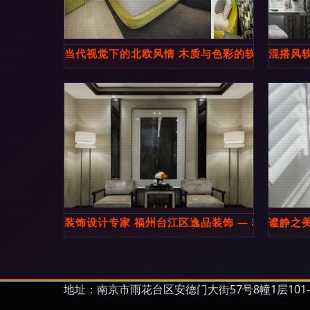
当代视觉下的北欧风情 木质与色彩的软装新生
混搭风
装饰设计专家 福州台江区逸品装饰 — 软装设计专
谧静之
地址：南京市雨花台区安德门大街57号8幢1层101-