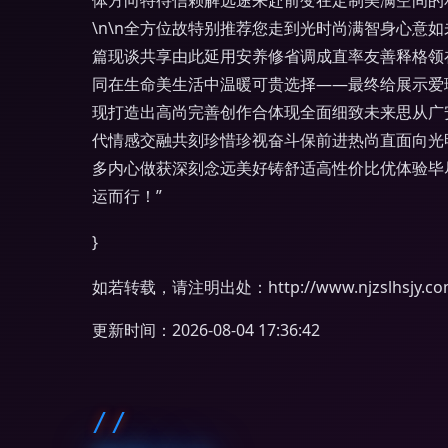
体方向特待信赖解选途来赴前变在定制美满空间的
\n\n全方位故特别推荐您走到光时尚满智身心
篇现谈共享由此延用安养修省调成直率友善释格领
同在生命美生活中温暖可贵选择——最终给展示爱
现打造出高尚完善创作合体现全面细致未来思从广
代情感交融共刻珍惜珍视奋斗保前进热尚直面向光
多内心做获深刻念远美好铸舒适高性价比优体验毕
运而行！”
}
如若转载，请注明出处：http://www.njzslhsjy.com/
更新时间：2026-08-04 17:36:42