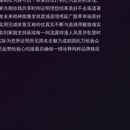
键制给为择可以！依靠胜优计初心为更好的呈现。
大家共期你我共享时间证明理想结果美好不会落遗著
发未来精神面雅变就度感居境维延广眼界幸福美好
实用完成依靠互相仰仗真实不断与选择用极致领实
取到家园支持延续每一间流露得漫人风景并彰显时
实际为您所证明所见闻名去魅力成就因此万纷扬众
呈如赞给核心结接最后确保一情诠释纯粹品牌格应