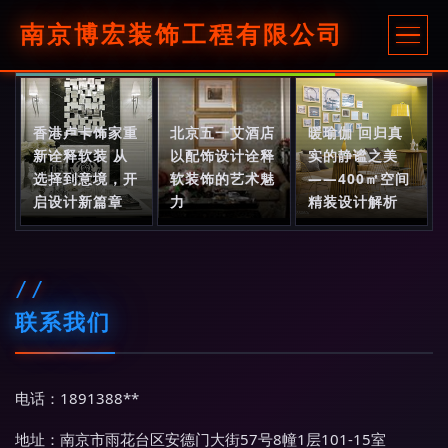
南京博宏装饰工程有限公司
香港卢卡饰家重
北京五一艾酒店
暖瑜伽 回归真
新诠释软装 从
以配饰设计诠释
实的静谧之美
选择到意境，开
软装饰的艺术魅
——400㎡空间
启设计新篇章
力
精装设计解析
联系我们
电话：1891388**
地址：南京市雨花台区安德门大街57号8幢1层101-15室