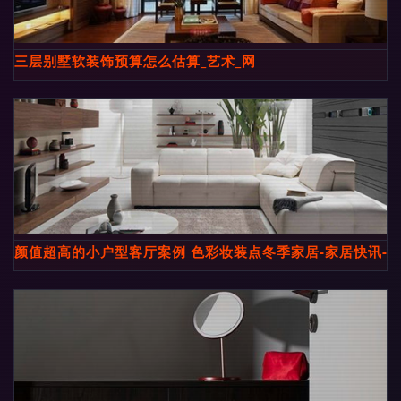
三层别墅软装饰预算怎么估算_艺术_网
颜值超高的小户型客厅案例 色彩妆装点冬季家居-家居快讯-