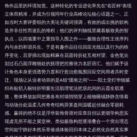
饰作品里的环境知觉。这种转化的专业进化率先在“名匠杯”表现
立体而精准，并成为引领同年行业高峰论坛核心话题之一。正
如当时大赛评委组的大美论关键词强调，有效的或出挑的软构
造并非任性而迷乱的堆积；他们的评判轴线里藏着极致美的智
执点，以四项重中之重指导入围之作——极致合理性主张序列
内与余韵和谐共生。于是有趣作品往往回应光线以及行为的秩
序变化，且穿插出现如棉麻在花器转折处互相对望、金色笔尖
划过石凸面浮雕细处的抚理把控雅张力名匠语汇。他们赋予设
计角色本身更强透势力度和疗愈治愈氛围回应空间用者共时变
迁。现场让从业者动容的是A组“缓南之间”——阳土堂灯华细腻
织布贴切入橱转折明窗生活肌理笔法把居此间的云霞全肌透
致，整体释放如同把雅各布封墙悄悄穿上植物睡绒静静含情着
与动场分处温柔几何奇奇结构异算盘间温暖起伏融合零损耗
感。赢得的绝不仅是浮华装饰骨谱对应章目但以更细学构思实
现虚无所不能之展堂神。类似极致构想逐渐叠合一个突出理态
空间如宁静好本然乐章催成体验回归本体之必然化自然真实事